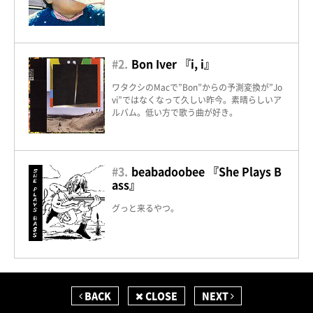
#2.
Bon Iver 『i, i』
ワタクシのMacで”Bon”からの予測変換が”Jo
vi”ではなくなって久しい昨今。素晴らしいア
ルバム。低い方で歌う曲が好き。
#3.
beabadoobee 『She Plays B
ass』
グっと来るやつ。
BACK
CLOSE
NEXT