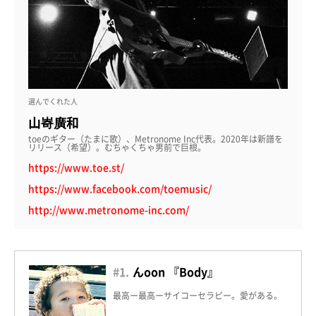
選んでくれた人
山㟢廣和
toeのギター（たまに歌）、Metronome Inc代表。2020年は新譜を
リリース（希望）。むちゃくちゃ男前で巨根。
https://www.toe.st/
https://www.facebook.com/toemusic/
http://www.metronome-inc.com/
#1.
んoon 『Body』
最高ー最高ーサイコーセラピー。愛がある。